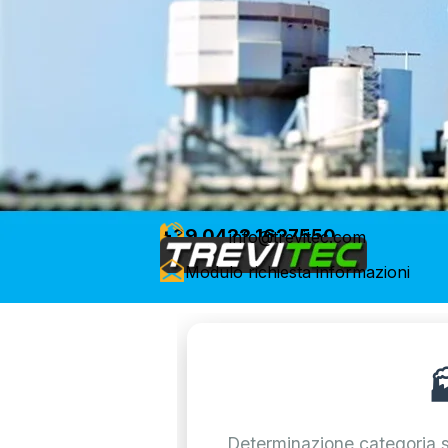
+39 0422 1627550
info@trevitec.com
Modulo richiesta informazioni

Determinazione categoria 