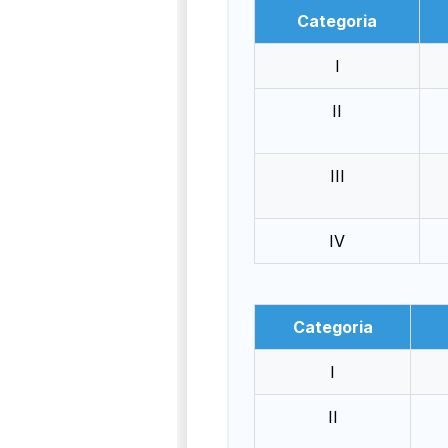
Categoria
I
II
III
IV
Categoria
I
II