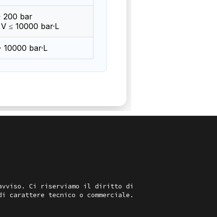
 200 bar
V ≤ 10000 bar·L
 10000 bar·L
avviso. Ci riserviamo il diritto di
di carattere tecnico o commerciale.