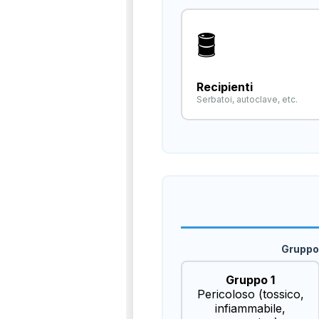
🛢️
Recipienti
Serbatoi, autoclave, etc.
Gruppo 
Gruppo 1
Pericoloso (tossico,
infiammabile,