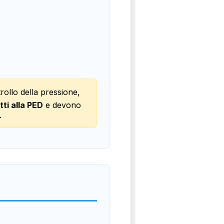
trollo della pressione,
ti alla PED
e devono
.