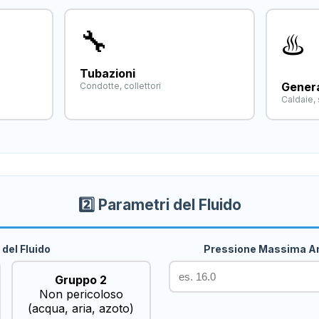
🔧
♨️
Tubazioni
Genera
Condotte, collettori
Caldaie,
2️⃣ Parametri del Fluido
del Fluido
Pressione Massima Am
Gruppo 2
Non pericoloso
(acqua, aria, azoto)