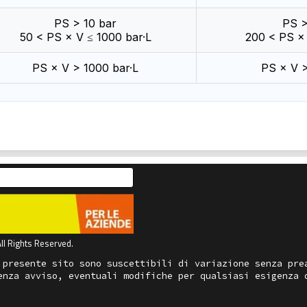
PS > 10 bar
PS >
50 < PS × V ≤ 1000 bar·L
200 < PS × 
PS × V > 1000 bar·L
PS × V >
ll Rights Reserved.
 presente sito sono suscettibili di variazione senza pre
enza avviso, eventuali modifiche per qualsiasi esigenza 