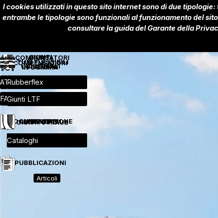
Vai ai contenuti
I cookies utilizzati in questo sito internet sono di due tipologie:
entrambe le tipologie sono funzionali al funzionamento del sito 
consultare la guida del Garante della Privac
GIUNTI
COMPENSATORI
GIUNTI
TUBI FLESSIBILI
COMPENSATORI
UNIVERSALI
TESSUTO
IN GOMMA
METALLICI
Salta menù
Salta menù
Salta menù
Salta menù
Salta menù
ATL - ATR
Metallici
Metallici
Rubberflex
Universali
▼
▼
▼
▼
▼
Salta menù
FAN
Hydraoil
Gomma
▼
▼
▼
Giunti LTF
▼
DOCUMENTAZIONE
ANTISISMICI
RULLI
SUPPORTI
GIUNTI STRAUB
Salta menù
Salta menù
Salta menù
Salta menù
Salta menù
STRAUB Metal-Grip
Supporti elastici
Rulli
▼
▼
▼
Antisismici
Cataloghi
▼
▼
PUBBLICAZIONI
Articoli