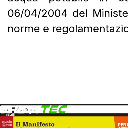
06/04/2004 del Minister
norme e regolamentazion
- Home
Cerca
- Contatti
- About us
+39 0422 1627550
- Notizie legali