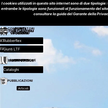
Vai ai contenuti
I cookies utilizzati in questo sito internet sono di due tipologie:
entrambe le tipologie sono funzionali al funzionamento del sito 
consultare la guida del Garante della Privac
GIUNTI
COMPENSATORI
GIUNTI
TUBI FLESSIBILI
COMPENSATORI
UNIVERSALI
TESSUTO
IN GOMMA
METALLICI
Salta menù
Salta menù
Salta menù
Salta menù
Salta menù
ATL - ATR
Metallici
Metallici
Rubberflex
Universali
▼
▼
▼
▼
▼
Salta menù
FAN
Hydraoil
Gomma
▼
▼
▼
Giunti LTF
▼
DOCUMENTAZIONE
ANTISISMICI
RULLI
SUPPORTI
GIUNTI STRAUB
Salta menù
Salta menù
Salta menù
Salta menù
Salta menù
STRAUB Metal-Grip
Supporti elastici
Rulli
▼
▼
▼
Antisismici
Cataloghi
▼
▼
PUBBLICAZIONI
Articoli