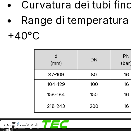
Curvatura dei tubi fin
Range di temperatura
+40°C
d
PN
DN
(mm)
(bar
87-109
80
16
104-129
100
16
158-184
150
16
218-243
200
16
- Home
Cerca
- Contatti