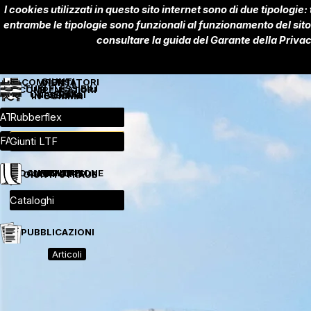
Vai ai contenuti
I cookies utilizzati in questo sito internet sono di due tipologie:
entrambe le tipologie sono funzionali al funzionamento del sito 
consultare la guida del Garante della Privac
GIUNTI
COMPENSATORI
GIUNTI
TUBI FLESSIBILI
COMPENSATORI
UNIVERSALI
TESSUTO
IN GOMMA
METALLICI
Salta menù
Salta menù
Salta menù
Salta menù
Salta menù
ATL - ATR
Metallici
Metallici
Rubberflex
Universali
▼
▼
▼
▼
▼
Salta menù
FAN
Hydraoil
Gomma
▼
▼
▼
Giunti LTF
▼
DOCUMENTAZIONE
ANTISISMICI
RULLI
SUPPORTI
GIUNTI STRAUB
Salta menù
Salta menù
Salta menù
Salta menù
Salta menù
STRAUB Metal-Grip
Supporti elastici
Rulli
▼
▼
▼
Antisismici
Cataloghi
▼
▼
PUBBLICAZIONI
Articoli